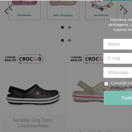
Inscreva-s
vantagens, 
cupons ex
Concordo co
Política de P
Cada
Sandália Clog Crocs
Crocband Preto