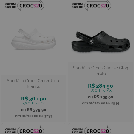
Sandália Crocs Classic Clog
Preto
Sandália Crocs Crush Juice
R$ 284,90
Branco
R$ 299,90
R$ 360,90
10x de
R$ 29,99
R$ 379,90
10x de
R$ 37,99