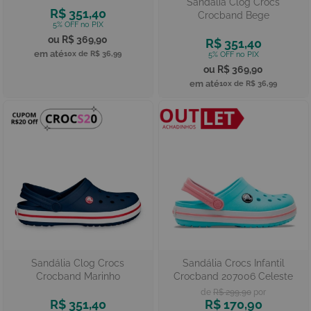
Sandália Clog Crocs
R$ 351,40
Crocband Bege
R$ 369,90
R$ 351,40
10x de
R$ 36,99
R$ 369,90
10x de
R$ 36,99
Sandália Clog Crocs
Sandália Crocs Infantil
Crocband Marinho
Crocband 207006 Celeste
R$ 299,90
R$ 351,40
R$ 170,90