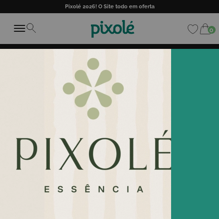
Pixolé 2026! O Site todo em oferta
0
FILTROS