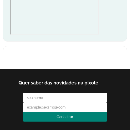
SANTO ANDRÉ - SHOPPING ABC
(11)4469-7004
Av. Pereira Barreto, 42 - Loja 101
Vl. Teresa - Santo André/SP
Quer saber das novidades na pixolé
Whatsapp
Cadastrar
SÃO CAETANO DO SUL - CENTRO
(11)4469-7002