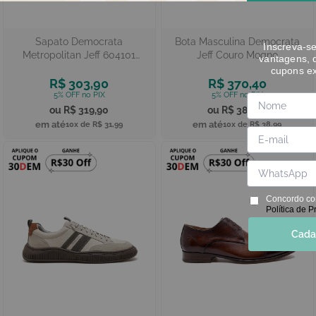
Sapato Democrata
Bota Masculina Democrata
Inscreva-s
Metropolitan Jeff 604101
Jeff Couro Mogno
vantagens, 
Couro Tabaco
cupons ex
R$ 303,90
R$ 370,40
R$ 319,90
R$ 389,90
10x de
R$ 31,99
10x de
R$ 38,99
Concordo co
Política de P
Cada