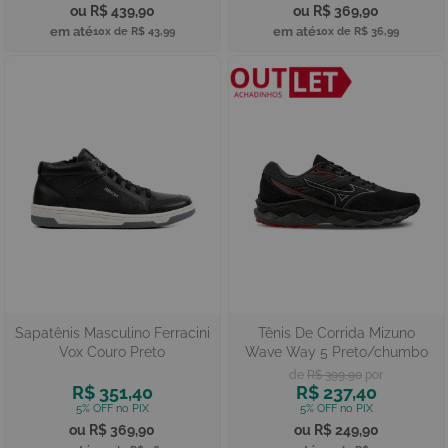
R$ 439,90
R$ 369,90
10x de
R$ 43,99
10x de
R$ 36,99
Sapatênis Masculino Ferracini
Tênis De Corrida Mizuno
Vox Couro Preto
Wave Way 5 Preto/chumbo
R$ 399,90
R$ 351,40
R$ 237,40
R$ 369,90
R$ 249,90