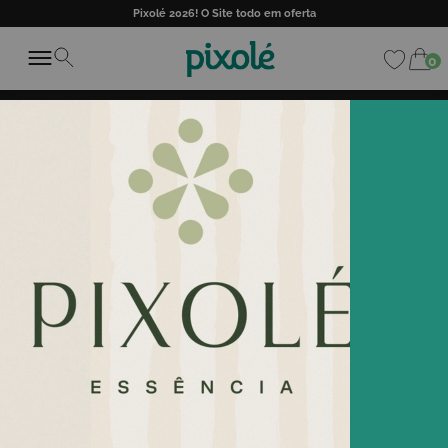
Pixolé 2026! O Site todo em oferta
0
FILTROS