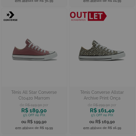
10x de
R$ 36,99
10x de
R$ 24,99
Tênis All Star Converse
Tênis Converse Allstar
Ct0420 Marrom
Archive Print Onça
R$ 249,90
R$ 299,90
R$ 189,90
R$ 161,40
R$ 199,90
R$ 169,90
10x de
R$ 19,99
10x de
R$ 16,99