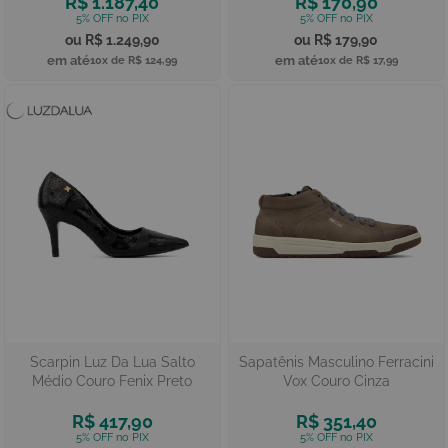
R$ 1.187,40
R$ 170,90
R$ 1.249,90
R$ 179,90
10x de
R$ 124,99
10x de
R$ 17,99
Scarpin Luz Da Lua Salto
Sapatênis Masculino Ferracini
Médio Couro Fenix Preto
Vox Couro Cinza
R$ 417,90
R$ 351,40