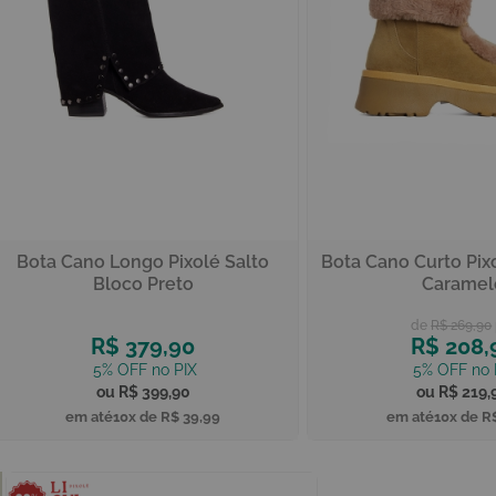
Bota Cano Longo Pixolé Salto
Bota Cano Curto Pix
Bloco Preto
Caramel
R$ 269,90
R$ 379,90
R$ 208,
R$ 399,90
R$ 219,
10x de
R$ 39,99
10x de
R