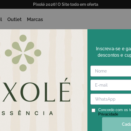
Pixolé 2026! O Site todo em oferta
l
Outlet
Marcas
PIXOLÉ
Inscreva-se e g
descontos e cu
Concordo com os 
Privacidade
Cada