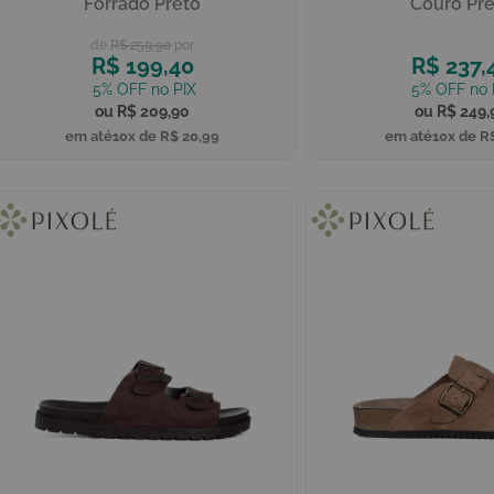
Forrado Preto
Couro Pre
R$ 259,90
R$ 199,40
R$ 237,
R$ 209,90
R$ 249,
10x de
R$ 20,99
10x de
R$