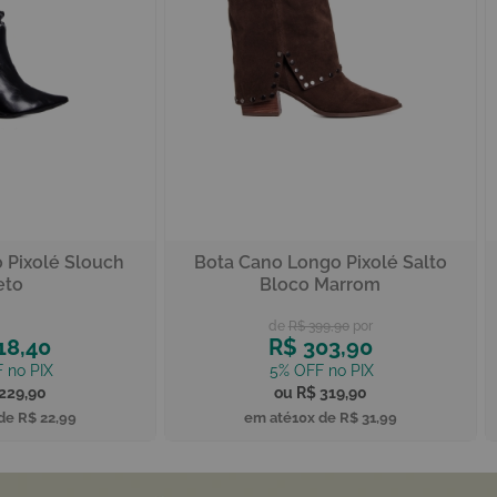
 Pixolé Slouch
Bota Cano Longo Pixolé Salto
eto
Bloco Marrom
R$ 399,90
18,40
R$ 303,90
229,90
R$ 319,90
 de
R$ 22,99
10x de
R$ 31,99