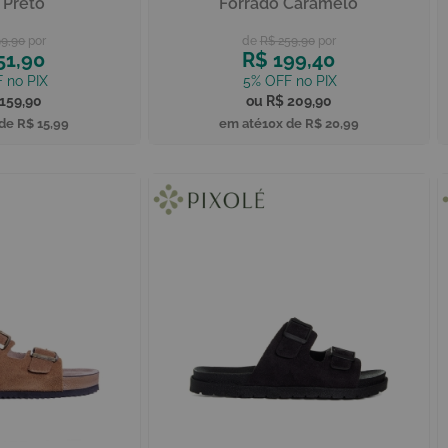
 Preto
Forrado Caramelo
99,90
R$ 259,90
51,90
R$ 199,40
159,90
R$ 209,90
 de
R$ 15,99
10x de
R$ 20,99