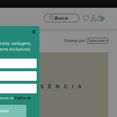
Buscar
0
Ordenar por:
Selecione
aranta vantagens,
pons exclusivos!
termos da
Política de
strar